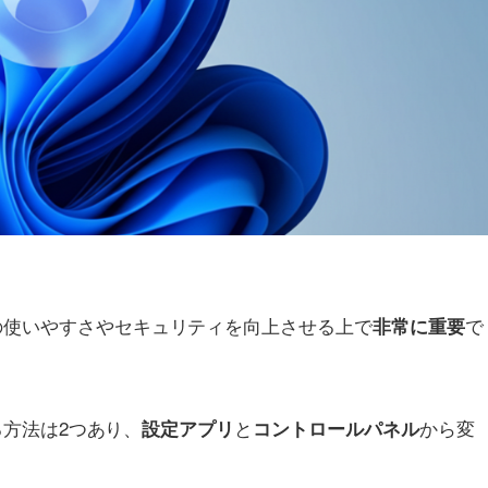
の使いやすさやセキュリティを向上させる上で
で
非常に重要
する方法は2つあり、
と
から変
設定アプリ
コントロールパネル