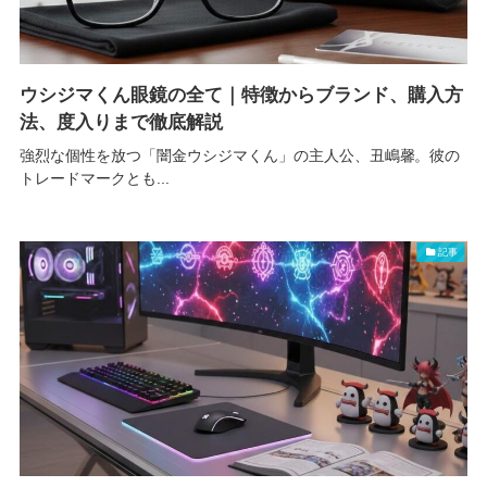
ウシジマくん眼鏡の全て｜特徴からブランド、購入方
法、度入りまで徹底解説
強烈な個性を放つ「闇金ウシジマくん」の主人公、丑嶋馨。彼の
トレードマークとも...
記事