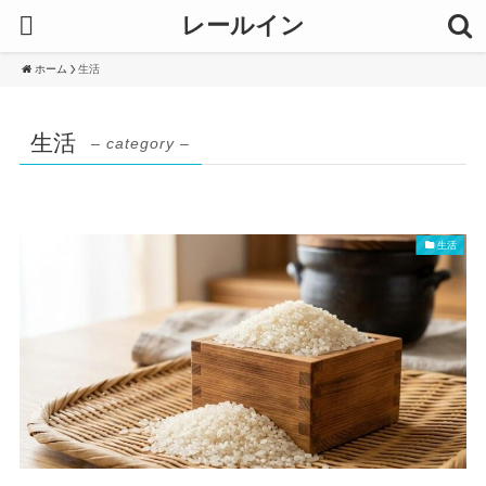
レールイン
ホーム
生活
生活
– category –
生活