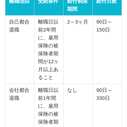
離職理由
受給条件
給付制限
給付日数
期間
自己都合
離職日以
2～3ヶ月
90日～
退職
前2年間
150日
に、雇用
保険の被
保険者期
間が12ヶ
月以上あ
ること
会社都合
離職日以
なし
90日～
退職
前1年間
330日
に、雇用
保険の被
保険者期