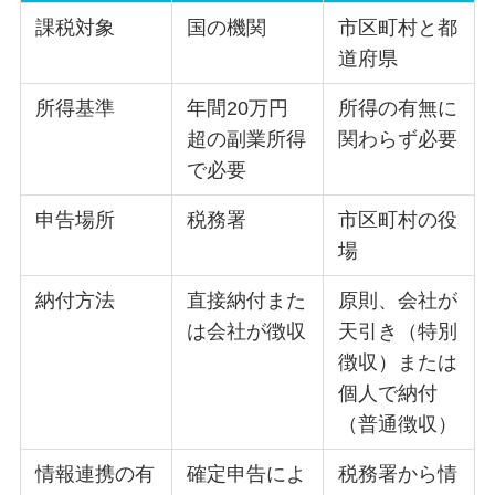
課税対象
国の機関
市区町村と都
道府県
所得基準
年間20万円
所得の有無に
超の副業所得
関わらず必要
で必要
申告場所
税務署
市区町村の役
場
納付方法
直接納付また
原則、会社が
は会社が徴収
天引き（特別
徴収）または
個人で納付
（普通徴収）
情報連携の有
確定申告によ
税務署から情