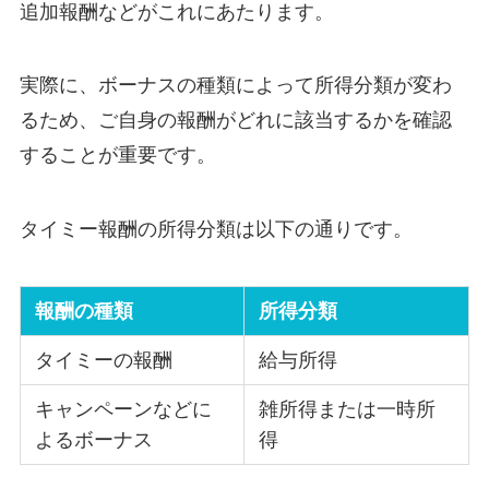
追加報酬などがこれにあたります。
実際に、ボーナスの種類によって所得分類が変わ
るため、ご自身の報酬がどれに該当するかを確認
することが重要です。
タイミー報酬の所得分類は以下の通りです。
報酬の種類
所得分類
タイミーの報酬
給与所得
キャンペーンなどに
雑所得または一時所
よるボーナス
得