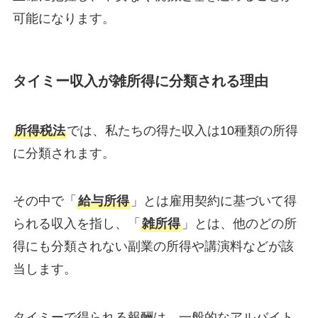
可能になります。
タイミー収入が雑所得に分類される理由
所得税法
では、私たちの得た収入は10種類の所得
に分類されます。
その中で「
給与所得
」とは雇用契約に基づいて得
られる収入を指し、「
雑所得
」とは、他のどの所
得にも分類されない副業の所得や講演料などが該
当します。
タイミーで得られる報酬は、一般的なアルバイト