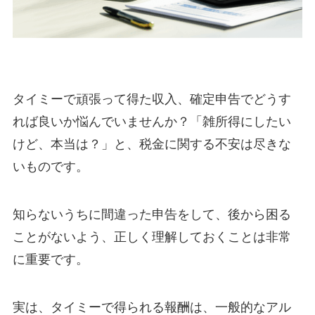
タイミーで頑張って得た収入、確定申告でどうす
れば良いか悩んでいませんか？「雑所得にしたい
けど、本当は？」と、税金に関する不安は尽きな
いものです。
知らないうちに間違った申告をして、後から困る
ことがないよう、正しく理解しておくことは非常
に重要です。
実は、タイミーで得られる報酬は、一般的なアル