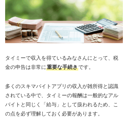
タイミーで収入を得ているみなさんにとって、税
金の申告は非常に
重要な手続き
です。
多くのスキマバイトアプリの収入が雑所得と認識
されている中で、タイミーの報酬は一般的なアル
バイトと同じく「給与」として扱われるため、こ
の点を必ず理解しておく必要があります。