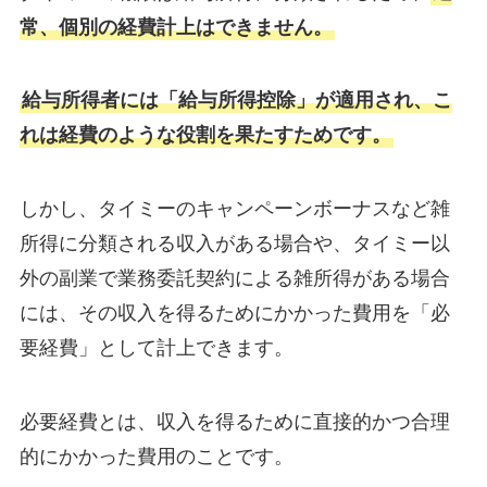
常、個別の経費計上はできません。
給与所得者には「給与所得控除」が適用され、こ
れは経費のような役割を果たすためです。
しかし、タイミーのキャンペーンボーナスなど雑
所得に分類される収入がある場合や、タイミー以
外の副業で業務委託契約による雑所得がある場合
には、その収入を得るためにかかった費用を「必
要経費」として計上できます。
必要経費とは、収入を得るために直接的かつ合理
的にかかった費用のことです。