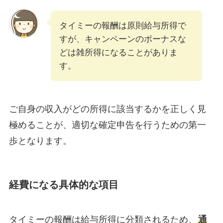
タイミーの報酬は原則給与所得で
すが、キャンペーンのボーナスな
どは雑所得になることがありま
す。
ご自身の収入がどの所得に該当するかを正しく見
極めることが、適切な確定申告を行うための第一
歩となります。
経費になる具体的な項目
タイミーの報酬は給与所得に分類されるため、
通