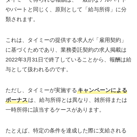
やパートと同じく、原則として「給与所得」に分
類されます。
これは、タイミーの提供する求人が「雇用契約」
に基づくためであり、業務委託契約の求人掲載は
2022年3月31日で終了していることから、報酬は給
与として扱われるのです。
ただし、タイミーが実施する
キャンペーンによる
ボーナス
は、給与所得とは異なり、雑所得または
一時所得に該当するケースがあります。
たとえば、特定の条件を達成した際に支給される