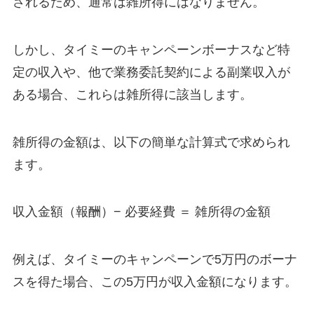
されるため、通常は雑所得にはなりません。
しかし、タイミーのキャンペーンボーナスなど特
定の収入や、他で業務委託契約による副業収入が
ある場合、これらは雑所得に該当します。
雑所得の金額は、以下の簡単な計算式で求められ
ます。
収入金額（報酬）− 必要経費 ＝ 雑所得の金額
例えば、タイミーのキャンペーンで5万円のボーナ
スを得た場合、この5万円が収入金額になります。