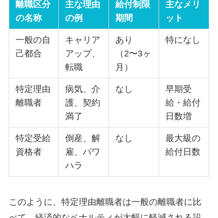
離職区分
主な理由
給付制限
主なメリ
の名称
の例
期間
ット
一般の自
キャリア
あり
特になし
己都合
アップ、
（2〜3ヶ
転職
月）
特定理由
病気、介
なし
早期受
離職者
護、契約
給・給付
満了
日数増
特定受給
倒産、解
なし
最大級の
資格者
雇、パワ
給付日数
ハラ
このように、特定理由離職者は一般の離職者に比
べて、経済的なペナルティが大幅に軽減される設