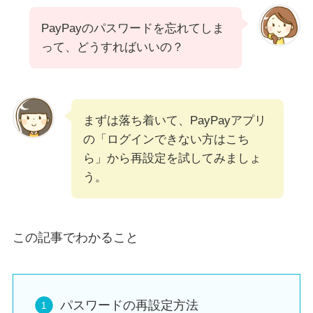
PayPayのパスワードを忘れてしま
って、どうすればいいの？
まずは落ち着いて、PayPayアプリ
の「ログインできない方はこち
ら」から再設定を試してみましょ
う。
この記事でわかること
パスワードの再設定方法