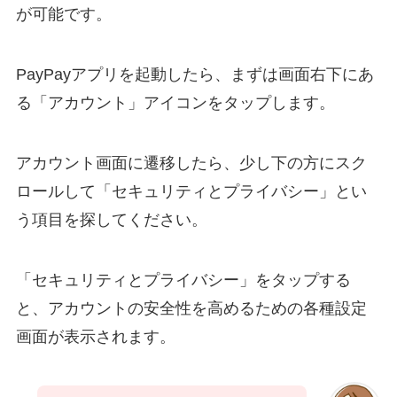
が可能です。
PayPayアプリを起動したら、まずは画面右下にあ
る「アカウント」アイコンをタップします。
アカウント画面に遷移したら、少し下の方にスク
ロールして「セキュリティとプライバシー」とい
う項目を探してください。
「セキュリティとプライバシー」をタップする
と、アカウントの安全性を高めるための各種設定
画面が表示されます。