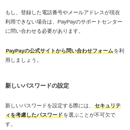
もし、登録した電話番号やメールアドレスが現在
利用できない場合は、PayPayのサポートセンター
に問い合わせる必要があります。
PayPayの公式サイトから問い合わせフォーム
を利
用しましょう。
新しいパスワードの設定
新しいパスワードを設定する際には、
セキュリテ
ィを考慮したパスワード
を選ぶことが不可欠で
す。