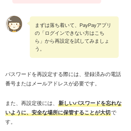
まずは落ち着いて、PayPayアプリ
の「ログインできない方はこち
ら」から再設定を試してみましょ
う。
パスワードを再設定する際には、登録済みの電話
番号またはメールアドレスが必要です。
また、再設定後には、
新しいパスワードを忘れな
いように、安全な場所に保管することが大切
で
す。