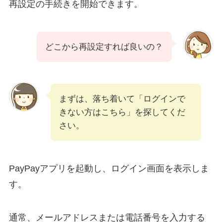
再設定の手続きを開始できます。
どこから再設定すれば良いの？
まずは、落ち着いて「ログインで
きない方はこちら」を探してくだ
さい。
PayPayアプリを起動し、ログイン画面を表示しま
す。
通常、メールアドレスまたは電話番号を入力する