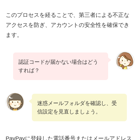
このプロセスを経ることで、第三者による不正な
アクセスを防ぎ、アカウントの安全性を確保でき
ます。
認証コードが届かない場合はどう
すれば？
迷惑メールフォルダを確認し、受
信設定を見直しましょう。
PayPayに登録した電話番号またはメールアドレス