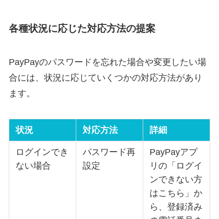
各種状況に応じた対応方法の提案
PayPayのパスワードを忘れた場合や変更したい場
合には、状況に応じていくつかの対応方法があり
ます。
状況
対応方法
詳細
ログインでき
パスワード再
PayPayアプ
ない場合
設定
リの「ログイ
ンできない方
はこちら」か
ら、登録済み