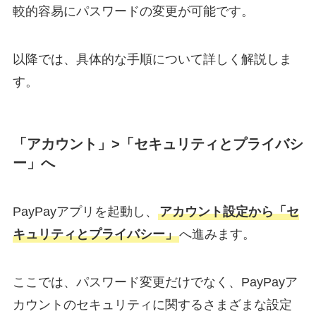
較的容易にパスワードの変更が可能です。
以降では、具体的な手順について詳しく解説しま
す。
「アカウント」>「セキュリティとプライバシ
ー」へ
PayPayアプリを起動し、
アカウント設定から「セ
キュリティとプライバシー」
へ進みます。
ここでは、パスワード変更だけでなく、PayPayア
カウントのセキュリティに関するさまざまな設定