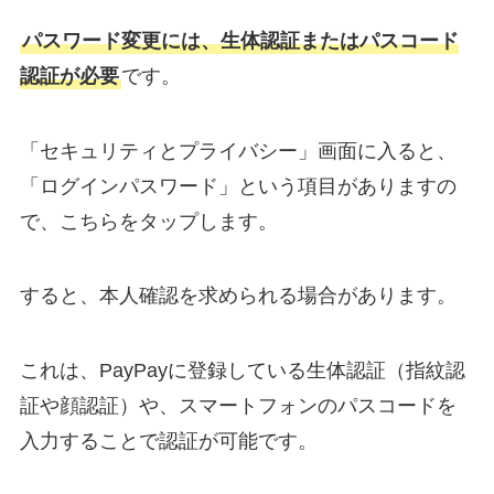
パスワード変更には、生体認証またはパスコード
認証が必要
です。
「セキュリティとプライバシー」画面に入ると、
「ログインパスワード」という項目がありますの
で、こちらをタップします。
すると、本人確認を求められる場合があります。
これは、PayPayに登録している生体認証（指紋認
証や顔認証）や、スマートフォンのパスコードを
入力することで認証が可能です。