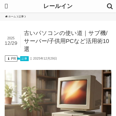
レールイン
ホーム
記事
古いパソコンの使い道｜サブ機/
2025
サーバー/子供用PCなど活用術10
12/29
選
PR
2025年12月29日
記事