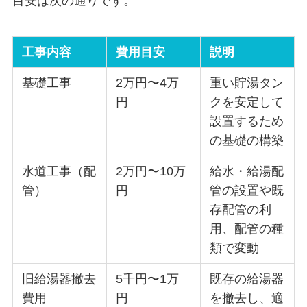
目安は次の通りです。
工事内容
費用目安
説明
基礎工事
2万円〜4万
重い貯湯タン
円
クを安定して
設置するため
の基礎の構築
水道工事（配
2万円〜10万
給水・給湯配
管）
円
管の設置や既
存配管の利
用、配管の種
類で変動
旧給湯器撤去
5千円〜1万
既存の給湯器
費用
円
を撤去し、適