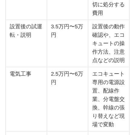
切に処分する
費用
設置後の試運
3.5万円〜5万
設置後の動作
転・説明
円
確認や、エコ
キュートの操
作方法、注意
点などの説明
電気工事
2.5万円〜6万
エコキュート
円
専用の電源設
置、配線作
業、分電盤交
換、幹線の張
り替えなど現
場で変動