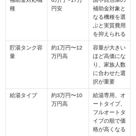
補助金対応機
6万円〜17万
国や自治体の
種
円安
補助金対象と
なる機種を選
ぶと実質費用
を抑えられる
貯湯タンク容
約1万円〜12
容量が大きい
量
万円高
ほど高価にな
り、家族人数
に合わせた選
択が重要
給湯タイプ
約3万円〜10
給湯専用、オ
万円高
ートタイプ、
フルオートタ
イプの順で価
格が高くなる