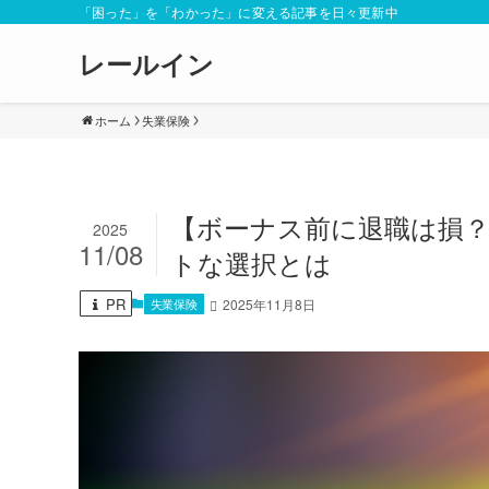
「困った」を「わかった」に変える記事を日々更新中
レールイン
ホーム
失業保険
【ボーナス前に退職は損
2025
11/08
トな選択とは
PR
失業保険
2025年11月8日