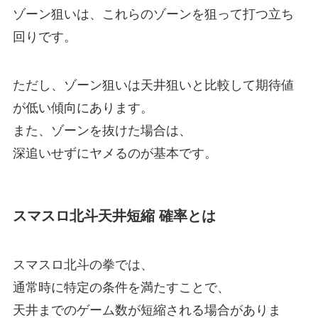
ゾーン狙いは、これらのゾーンを狙って打つ立ち
回りです。
ただし、ゾーン狙いは天井狙いと比較して期待値
が低い傾向にあります。
また、ゾーンを抜けた場合は、
深追いせずにヤメるのが基本です。
スマスロ北斗天井短縮 確率とは
スマスロ北斗の拳では、
通常時に特定の条件を満たすことで、
天井までのゲーム数が短縮される場合がありま