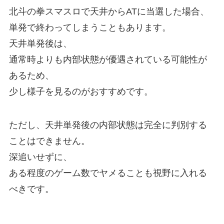
北斗の拳スマスロで天井からATに当選した場合、
単発で終わってしまうこともあります。
天井単発後は、
通常時よりも内部状態が優遇されている可能性が
あるため、
少し様子を見るのがおすすめです。
ただし、天井単発後の内部状態は完全に判別する
ことはできません。
深追いせずに、
ある程度のゲーム数でヤメることも視野に入れる
べきです。