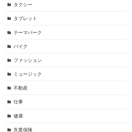
タクシー
タブレット
テーマパーク
バイク
ファッション
ミュージック
不動産
仕事
健康
失業保険