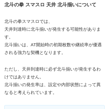
北斗の拳 スマスロ 天井 北斗揃いについて
北斗の拳スマスロでは、
天井到達時に北斗揃いが発生する可能性がありま
す。
北斗揃いは、AT開始時の初期枚数や継続率が優遇
される強力な契機となります。
ただし、天井到達時に必ず北斗揃いが発生するわ
けではありません。
北斗揃いの発生率は、設定や内部状態によって異
なると考えられています。