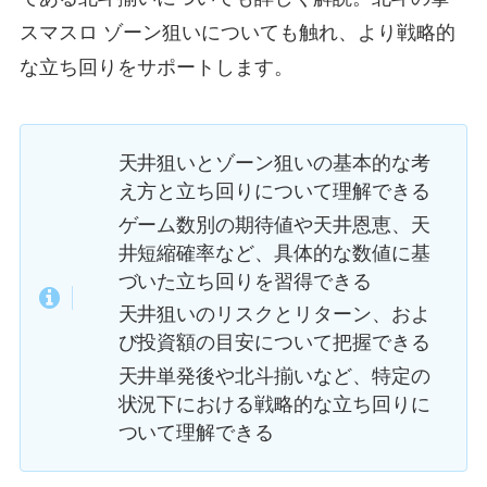
スマスロ ゾーン狙いについても触れ、より戦略的
な立ち回りをサポートします。
天井狙いとゾーン狙いの基本的な考
え方と立ち回りについて理解できる
ゲーム数別の期待値や天井恩恵、天
井短縮確率など、具体的な数値に基
づいた立ち回りを習得できる
天井狙いのリスクとリターン、およ
び投資額の目安について把握できる
天井単発後や北斗揃いなど、特定の
状況下における戦略的な立ち回りに
ついて理解できる