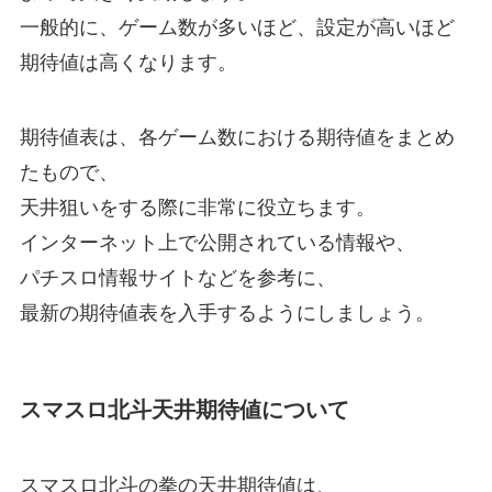
一般的に、ゲーム数が多いほど、設定が高いほど
期待値は高くなります。
期待値表は、各ゲーム数における期待値をまとめ
たもので、
天井狙いをする際に非常に役立ちます。
インターネット上で公開されている情報や、
パチスロ情報サイトなどを参考に、
最新の期待値表を入手するようにしましょう。
スマスロ北斗天井期待値について
スマスロ北斗の拳の天井期待値は、