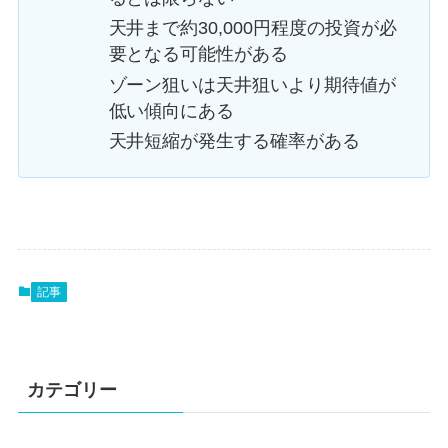
天井まで約30,000円程度の投資が必
要となる可能性がある
ゾーン狙いは天井狙いより期待値が
低い傾向にある
天井短縮が発生する確率がある
記事
カテゴリー