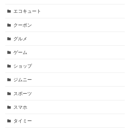
エコキュート
クーポン
グルメ
ゲーム
ショップ
ジムニー
スポーツ
スマホ
タイミー