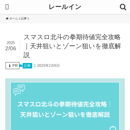
レールイン
ホーム
記事
スマスロ北斗の拳期待値完全攻略
2025
｜天井狙いとゾーン狙いを徹底解
2/06
説
PR
2025年2月6日
記事