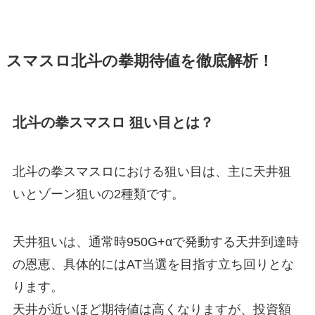
スマスロ北斗の拳期待値を徹底解析！
北斗の拳スマスロ 狙い目とは？
北斗の拳スマスロにおける狙い目は、主に天井狙
いとゾーン狙いの2種類です。
天井狙いは、通常時950G+αで発動する天井到達時
の恩恵、具体的にはAT当選を目指す立ち回りとな
ります。
天井が近いほど期待値は高くなりますが、投資額