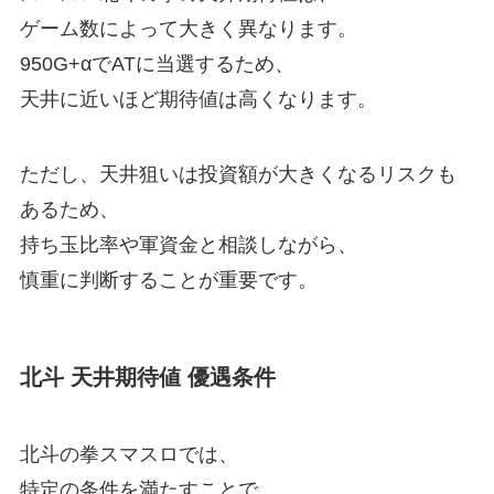
ゲーム数によって大きく異なります。
950G+αでATに当選するため、
天井に近いほど期待値は高くなります。
ただし、天井狙いは投資額が大きくなるリスクも
あるため、
持ち玉比率や軍資金と相談しながら、
慎重に判断することが重要です。
北斗 天井期待値 優遇条件
北斗の拳スマスロでは、
特定の条件を満たすことで、