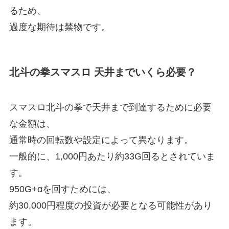
るため、
過度な期待は禁物です。
北斗の拳スマスロ 天井までいくら必要？
スマスロ北斗の拳で天井まで到達するために必要
な金額は、
通常時の回転数や設定によって異なります。
一般的に、1,000円あたり約33G回るとされていま
す。
950G+αを回すためには、
約30,000円程度の投資が必要となる可能性があり
ます。