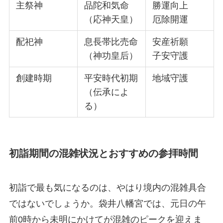
主祭神
品陀和気命
勝運向上
（応神天皇）
厄除開運
配祀神
息長帯比売命
安産祈願
（神功皇后）
子安守護
創建時期
平安時代初期
地域守護
（伝承によ
る）
初詣期間の混雑状況とおすすめの参拝時間
初詣で最も気になるのは、やはり境内の混雑具合
ではないでしょうか。袋井八幡宮では、元日の午
前0時から未明にかけてが混雑のピークを迎えま