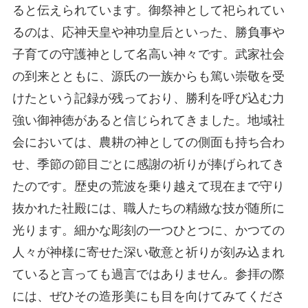
ると伝えられています。御祭神として祀られてい
るのは、応神天皇や神功皇后といった、勝負事や
子育ての守護神として名高い神々です。武家社会
の到来とともに、源氏の一族からも篤い崇敬を受
けたという記録が残っており、勝利を呼び込む力
強い御神徳があると信じられてきました。地域社
会においては、農耕の神としての側面も持ち合わ
せ、季節の節目ごとに感謝の祈りが捧げられてき
たのです。歴史の荒波を乗り越えて現在まで守り
抜かれた社殿には、職人たちの精緻な技が随所に
光ります。細かな彫刻の一つひとつに、かつての
人々が神様に寄せた深い敬意と祈りが刻み込まれ
ていると言っても過言ではありません。参拝の際
には、ぜひその造形美にも目を向けてみてくださ