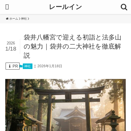
レールイン
ホーム
神社
袋井八幡宮で迎える初詣と法多山
2026
の魅力｜袋井の二大神社を徹底解
1/18
説
PR
2026年1月18日
神社