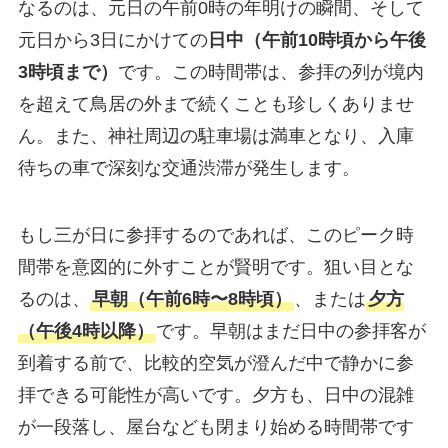
なるのは、元日の午前0時の年明けの瞬間、そして
元日から3日にかけての
日中（午前10時頃から午後
3時頃まで）
です。この時間帯は、参拝の列が境内
を超えて鳥居の外まで続くことも珍しくありませ
ん。また、神社周辺の駐車場は満車となり、入庫
待ちの車で深刻な交通渋滞が発生します。
もし三が日に参拝するのであれば、このピーク時
間帯を意図的に外すことが賢明です。狙い目とな
るのは、
早朝（午前6時〜8時頃）
、または
夕方
（午後4時以降）
です。早朝はまだ日中の参拝客が
到着する前で、比較的空気が澄んだ中で静かに参
拝できる可能性が高いです。夕方も、日中の混雑
が一段落し、屋台なども閉まり始める時間帯です