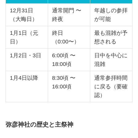
12月31日
通常開門 〜
年越しの参拝
（大晦日）
終夜
が可能
1月1日（元
終日
最も混雑が予
日）
（0:00〜）
想される
1月2日・3日
6:00頃 〜
日中を中心に
18:00頃
混雑
1月4日以降
8:30頃 〜
通常参拝時間
16:00頃
に戻る（要確
認）
弥彦神社の歴史と主祭神