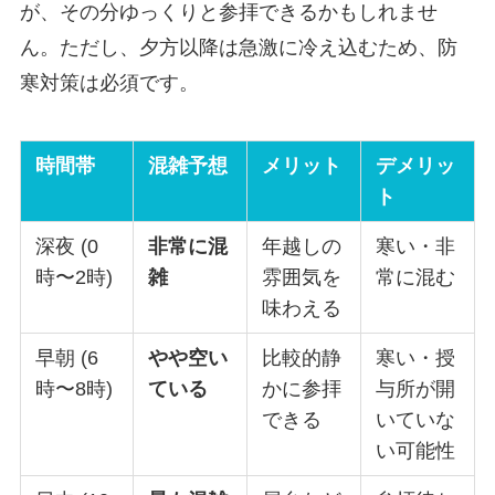
が、その分ゆっくりと参拝できるかもしれませ
ん。ただし、夕方以降は急激に冷え込むため、防
寒対策は必須です。
時間帯
混雑予想
メリット
デメリッ
ト
深夜 (0
非常に混
年越しの
寒い・非
時〜2時)
雑
雰囲気を
常に混む
味わえる
早朝 (6
やや空い
比較的静
寒い・授
時〜8時)
ている
かに参拝
与所が開
できる
いていな
い可能性