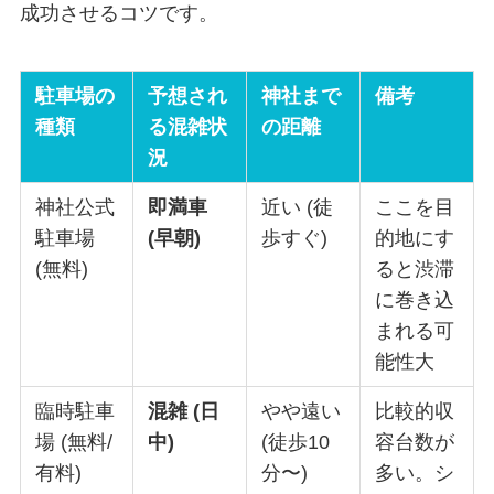
成功させるコツです。
駐車場の
予想され
神社まで
備考
種類
る混雑状
の距離
況
神社公式
即満車
近い (徒
ここを目
駐車場
(早朝)
歩すぐ)
的地にす
(無料)
ると渋滞
に巻き込
まれる可
能性大
臨時駐車
混雑 (日
やや遠い
比較的収
場 (無料/
中)
(徒歩10
容台数が
有料)
分〜)
多い。シ