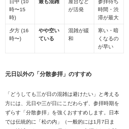
日中 (10
最も混雑
屋台など
参拝待ち
時〜15
が活発
時間・渋
時)
滞が最大
夕方 (16
やや空い
混雑が緩
寒い・暗
時〜)
ている
和
くなるの
が早い
元日以外の「分散参拝」のすすめ
「どうしても三が日の混雑は避けたい」と考える
方には、元日や三が日にこだわらず、参拝時期を
ずらす「分散参拝」を強くおすすめします。日本
では伝統的に「松の内」（一般的には1月7日ま