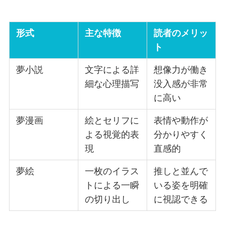
形式
主な特徴
読者のメリッ
ト
夢小説
文字による詳
想像力が働き
細な心理描写
没入感が非常
に高い
夢漫画
絵とセリフに
表情や動作が
よる視覚的表
分かりやすく
現
直感的
夢絵
一枚のイラス
推しと並んで
トによる一瞬
いる姿を明確
の切り出し
に視認できる