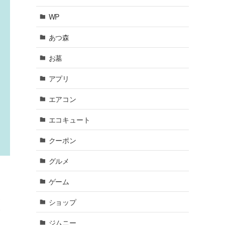
WP
あつ森
お墓
アプリ
エアコン
エコキュート
クーポン
グルメ
ゲーム
い
ショップ
が
ジムニー